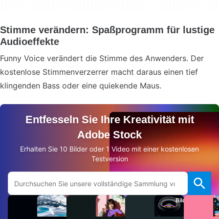
Stimme verändern: Spaßprogramm für lustige
Audioeffekte
Funny Voice verändert die Stimme des Anwenders. Der
kostenlose Stimmenverzerrer macht daraus einen tief
klingenden Bass oder eine quiekende Maus.
Entfesseln Sie Ihre Kreativität mit
Adobe Stock
Erhalten Sie 10 Bilder oder 1 Video mit einer kostenlosen
Testversion
Auf Adobe.com suchen
Videos
Audio
Bilder