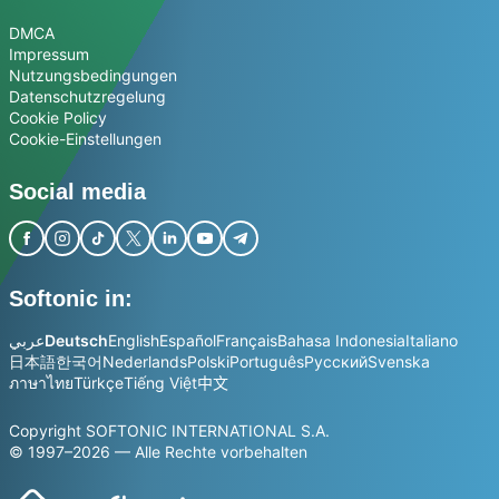
DMCA
Impressum
Nutzungsbedingungen
Datenschutzregelung
Cookie Policy
Cookie-Einstellungen
Social media
Softonic in:
عربي
Deutsch
English
Español
Français
Bahasa Indonesia
Italiano
日本語
한국어
Nederlands
Polski
Português
Русский
Svenska
ภาษาไทย
Türkçe
Tiếng Việt
中文
Copyright SOFTONIC INTERNATIONAL S.A.
© 1997–2026 — Alle Rechte vorbehalten