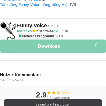
Tải xuống Funny Voice bằng tiếng Việt
Funny Voice
für PC
Kostenlos
2.9
728
506.1K
Sicheres Programm
V
1.6
Download
Nutzer-Kommentare
zu Funny Voice
2.9
2 Bewertungen
Bewertung hinzufügen